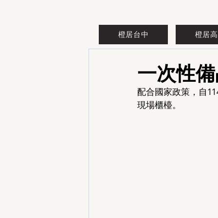
橙居台中
橙居高
一次性備
配合國家政策，自1
現場櫃檯。