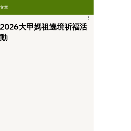
文章
2026大甲媽祖遶境祈福活
動