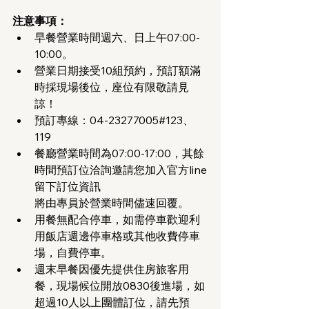
注意事項：
早餐營業時間週六、日上午07:00-
10:00。
營業日期接受10組預約，預訂額滿
時採現場後位，座位有限敬請見
諒！
預訂專線：04-23277005#123、
119 
餐廳營業時間為07:00-17:00，其餘
時間預訂位洽詢邀請您加入官方line
留下訂位資訊
將由專員於營業時間儘速回覆。
用餐無配合停車，如需停車歡迎利
用飯店週邊停車格或其他收費停車
場，自費停車。
週末早餐因優先提供住房旅客用
餐，現場候位開放0830後進場，如
超過10人以上團體訂位，請先預