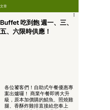
文章
Buffet 吃到飽 週一、三、
五、六限時供應！
各位饕客們！自助式午餐優惠專
案出爐囉！ 商業午餐即將大升
級，原本加價購的鯖魚、照燒雞
腿、香酥炸雞排直接給您奉上