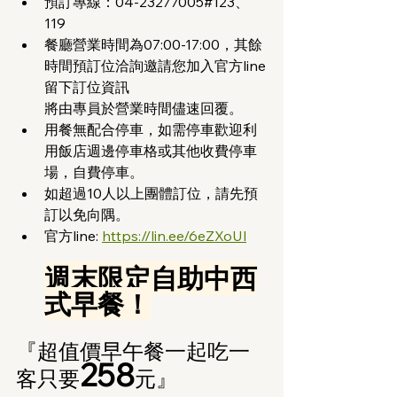
預訂專線：04-23277005#123、
119
餐廳營業時間為07:00-17:00，其餘
時間預訂位洽詢邀請您加入官方line
留下訂位資訊
將由專員於營業時間儘速回覆。
用餐無配合停車，如需停車歡迎利
用飯店週邊停車格或其他收費停車
場，自費停車。
如超過10人以上團體訂位，請先預
訂以免向隅。
官方line: 
https://lin.ee/6eZXoUl
週末限定自助中西
式早餐！
『超值價早午餐一起吃一
258
客只要
元』