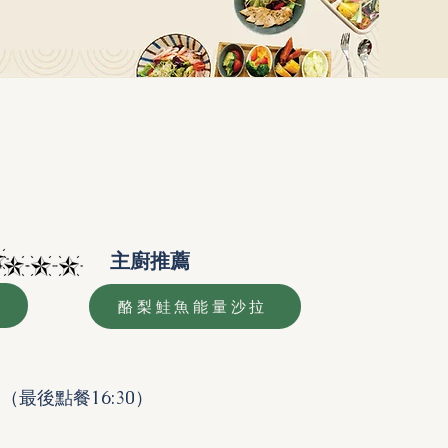
主廚推薦
酪梨鮭魚能量沙拉
:00（最後點餐16:30）