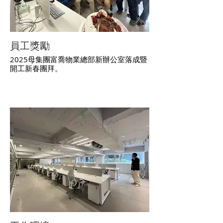
員工獎勵
2025母集團富喬物業總部新辦公室落成暨
開工新春團拜。